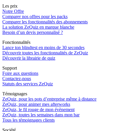
Les prix
Notre Offre
Comparer nos offres pour les packs
Comparer les fonctionnalités des abonnements
La solution ZeQuiz en marque blanche
Besoin d’un devis personnalisé ?
Fonctionnalités
Lance ton blindtest en moins de 30 secondes
Découvrir toutes les fonctionnalités de ZeQuiz
Découvrir la librairie de quiz
Support
Foire aux questions
Contactez-nous
Statuts des services ZeQuiz
Témoignages
ZeQuiz, pour les pots d’entreprise même à distance
ZeQuiz, pour animer mes afterworks
ZeQuiz, le fil rouge de mon évènement
ZeQuiz, toutes les semaines dans mon bar
Tous les témoignages clients
Société